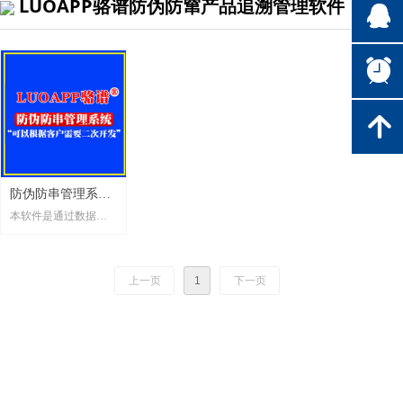
LUOAPP骆谱防伪防窜产品追溯管理软件
뀩
뀥
녕
防伪防串管理系统_
本软件是通过数据采
条码管理系统_骆谱
集器扫描条码，实现
软件_支持二次开发
防窜管理，也可以直
接在电脑上扫描条
上一页
1
下一页
码。如客户需要其他
功能，请联系客服，
我们也可以定制开
发。