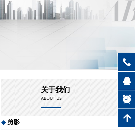
끅
뀩
关于我们
뀥
ABOUT US
녕
剪影