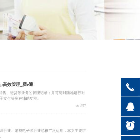
p高效管理_霍e通
끅
、销售、进货等业务的管理记录；并可随时随地进行对
子支付等多种辅助功能。
뀩
넶
857
뀥
酒行业、消费电子等行业也被广泛运用，本文主要讲
。