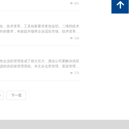
녕
넶
401
化，技术变革、工具创新要求更加迫切。二维码技术
作的要求，有效提升烟草企业适应市场、技术变革，
넶
548
给企业的管理造成了很大压力，酒业公司要解决供应
进的供应链管理系统。本文从仓库管理、渠道管理、
酒类企业管理中的应用。
넶
376
5
下一页