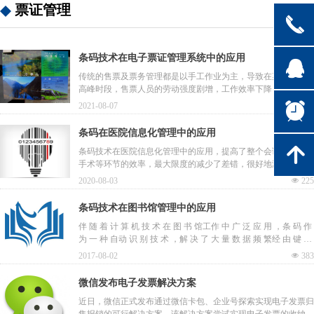
票证管理
끅
条码技术在电子票证管理系统中的应用
뀩
传统的售票及票务管理都是以手工作业为主，导致在某些特定的
高峰时段，售票人员的劳动强度剧增，工作效率下降，而管理人
员也无法由准确的统计数据来科学合理地安排售票人员的工作，
뀥
2021-08-07
넶
166
最终的结果就是导致客户的体验感极差，用条码技术实现各种票
证的制作及自动化管理，让用户真正告别手工售票的烦琐、低效
条码在医院信息化管理中的应用
率。
녕
条码技术在医院信息化管理中的应用，提高了整个会诊、住院、
手术等环节的效率，最大限度的减少了差错，很好地满足了病
人、医院的需求。
2020-08-03
넶
225
条码技术在图书馆管理中的应用
伴 随 着 计 算 机 技 术 在 图 书 馆工作 中 广 泛 应 用 ，条 码 作
为 一 种 自动 识 别 技 术 ，解 决 了 大 量 数 据 频 繁经 由 键 盘
输 入 的 瓶 颈 问 题 ，被 广 泛
2017-08-02
넶
383
地 应 用 到 图 书 馆 的 各 项 业 务 工 作中 来 ，使 图 书 馆 真 正
实 现 了 自 动 化管 理 。
微信发布电子发票解决方案
近日，微信正式发布通过微信卡包、企业号探索实现电子发票归
集报销的可行解决方案。该解决方案尝试实现电子发票的收纳、